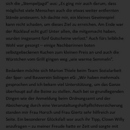
sich die „Stempeljagd“ aus: „Es ging mir auch darum, dass
möglichst viele Menschen auch die etwas weiter entfernten
Stände ansteuern. Ich dachte mir, ein kleines Gewinnspiel
kann nicht schaden, um dieses Ziel zu erreichen. Am Ende war
der Rücklauf echt gut! Unter allen, die mitgemacht haben,
wurden insgesamt fünf Gutscheine verlost.“ Auch fürs leibliche
Wohl war gesorgt – einige Nachbarinnen boten
selbstgebackenen Kuchen zum kleinen Preis an und auch die
Würstchen vom Grill gingen weg „wie warme Semmeln“.
Bedanken möchte sich Marion Thiele beim Team Sozialarbeit
der Spar- und Bauverein Solingen eG: „Wir haben mehrmals
gesprochen und ich bekam viel Unterstützung, um das Ganze
überhaupt auf die Beine zu stellen. Auch bei so grundlegenden
Dingen wie der Anmeldung beim Ordnungsamt und der
Absicherung durch eine Veranstaltungshaftpflichtversicherung
standen mir Frau Horsch und Frau Giertz sehr hilfreich zur
Seite. Ein besonderer Glücksfall war auch ihr Tipp, Clown Willy
anzufragen – zu meiner Freude hatte er Zeit und sorgte mit