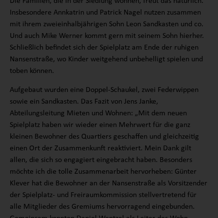
Die Familien, die in der Siedlung wohnen, freut das natürlich.
Insbesondere Annkatrin und Patrick Nagel nutzen zusammen
mit ihrem zweieinhalbjährigen Sohn Leon Sandkasten und co.
Und auch Mike Werner kommt gern mit seinem Sohn hierher.
Schließlich befindet sich der Spielplatz am Ende der ruhigen
Nansenstraße, wo Kinder weitgehend unbehelligt spielen und
toben können.
Aufgebaut wurden eine Doppel‐Schaukel, zwei Federwippen
sowie ein Sandkasten. Das Fazit von Jens Janke,
Abteilungsleitung Mieten und Wohnen: „Mit dem neuen
Spielplatz haben wir wieder einen Mehrwert für die ganz
kleinen Bewohner des Quartiers geschaffen und gleichzeitig
einen Ort der Zusammenkunft reaktiviert. Mein Dank gilt
allen, die sich so engagiert eingebracht haben. Besonders
möchte ich die tolle Zusammenarbeit hervorheben: Günter
Klever hat die Bewohner an der Nansenstraße als Vorsitzender
der Spielplatz- und Freiraumkommission stellvertretend für
alle Mitglieder des Gremiums hervorragend eingebunden.