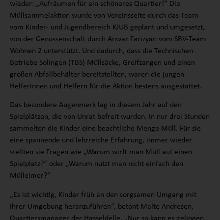
wieder: „Aufräumen für ein schöneres Quartier!“ Die
Müllsammelaktion wurde von Vereinsseite durch das Team
vom Kinder- und Jugendbereich KJUB geplant und umgesetzt,
von der Genossenschaft durch Anwar Farizyan vom SBV-Team
Wohnen 2 unterstützt. Und dadurch, dass die Technischen
Betriebe Solingen (TBS) Müllsäcke, Greifzangen und einen
großen Abfallbehälter bereitstellten, waren die jungen
Helferinnen und Helfern für die Aktion bestens ausgestattet.
Das besondere Augenmerk lag in diesem Jahr auf den
Spielplätzen, die von Unrat befreit wurden. In nur drei Stunden
sammelten die Kinder eine beachtliche Menge Müll. Für sie
eine spannende und lehrreiche Erfahrung, immer wieder
stellten sie Fragen wie „Warum wirft man Müll auf einen
Spielplatz?“ oder „Warum nutzt man nicht einfach den
Mülleimer?“
„Es ist wichtig, Kinder früh an den sorgsamen Umgang mit
ihrer Umgebung heranzuführen“, betont Malte Andresen,
Quartiersmanager der Hasseldelle. „Nur so kann es gelingen,