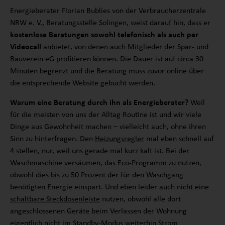
Energieberater Florian Bublies von der Verbraucherzentrale
NRW e. V., Beratungsstelle Solingen, weist darauf hin, dass er
kostenlose Beratungen sowohl telefonisch als auch per
Videocall
anbietet, von denen auch Mitglieder der Spar- und
Bauverein eG profitieren können. Die Dauer ist auf circa 30
Minuten begrenzt und die Beratung muss zuvor online über
die entsprechende Website gebucht werden.
Warum eine Beratung durch ihn als Energieberater?
Weil
für die meisten von uns der Alltag Routine ist und wir viele
Dinge aus Gewohnheit machen – vielleicht auch, ohne ihren
Sinn zu hinterfragen. Den
Heizungsregler
mal eben schnell auf
4 stellen, nur, weil uns gerade mal kurz kalt ist. Bei der
Waschmaschine versäumen, das
Eco-Programm
zu nutzen,
obwohl dies bis zu 50 Prozent der für den Waschgang
benötigten Energie einspart. Und eben leider auch nicht eine
schaltbare Steckdosenleiste
nutzen, obwohl alle dort
angeschlossenen Geräte beim Verlassen der Wohnung
eigentlich nicht im Standby-Modus weiterhin Strom