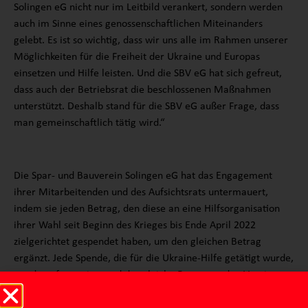
Solingen eG nicht nur im Leitbild verankert, sondern werden
auch im Sinne eines genossenschaftlichen Miteinanders
gelebt. Es ist so wichtig, dass wir uns alle im Rahmen unserer
Möglichkeiten für die Freiheit der Ukraine und Europas
einsetzen und Hilfe leisten. Und die SBV eG hat sich gefreut,
dass auch der Betriebsrat die beschlossenen Maßnahmen
unterstützt. Deshalb stand für die SBV eG außer Frage, dass
man gemeinschaftlich tätig wird.“
Die Spar- und Bauverein Solingen eG hat das Engagement
ihrer Mitarbeitenden und des Aufsichtsrats untermauert,
indem sie jeden Betrag, den diese an eine Hilfsorganisation
ihrer Wahl seit Beginn des Krieges bis Ende April 2022
zielgerichtet gespendet haben, um den gleichen Betrag
ergänzt. Jede Spende, die für die Ukraine-Hilfe getätigt wurde,
wurde aufsummiert und der gleiche Betrag an den Verein
„Solingen hilft e. V.“ gespendet. So sind 5.150 € Spendengelder
durch die Belegschaft und den Aufsichtsrat