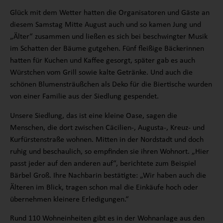
Glück mit dem Wetter hatten die Organisatoren und Gäste an
diesem Samstag Mitte August auch und so kamen Jung und
„Älter“ zusammen und ließen es sich bei beschwingter Musik
im Schatten der Bäume gutgehen. Fünf fleißige Bäckerinnen
hatten für Kuchen und Kaffee gesorgt, später gab es auch
Würstchen vom Grill sowie kalte Getränke. Und auch die
schönen Blumensträußchen als Deko für die Biertische wurden
von einer Familie aus der Siedlung gespendet.
Unsere Siedlung, das ist eine kleine Oase, sagen die
Menschen, die dort zwischen Cäcilien-, Augusta-, Kreuz- und
Kurfürstenstraße wohnen. Mitten in der Nordstadt und doch
ruhig und beschaulich, so empfinden sie ihren Wohnort. „Hier
passt jeder auf den anderen auf“, berichtete zum Beispiel
Bärbel Groß. Ihre Nachbarin bestätigte: „Wir haben auch die
Älteren im Blick, tragen schon mal die Einkäufe hoch oder
übernehmen kleinere Erledigungen.“
Rund 110 Wohneinheiten gibt es in der Wohnanlage aus den