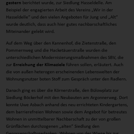
gestern
berichtet wurde, zur Siedlung Hasseldelle. Am
Beispiel der engagierten Arbeit des Vereins „Wir in der
Hasseldelle“ und den vielen Angeboten für Jung und „Alt“
wurde deutlich, dass auch hier gutes nachbarschaftliches
Miteinander gelebt wird.
Auf dem Weg über den Kannenhof, die Zietenstraße, den
Pommernweg und die Hacketäuerstraße wurden die
unterschiedlichen Modernisierungsmaßnahmen des SBV, die
zur
Erreichung der Klimaziele
führen sollen, erläutert. Auch
die von außen heterogen erscheinenden Lebenswelten der
Wohnungsnutzer boten Stoff zum Gespräch unter den Radlern.
Danach ging es über die Körnerstraße, den Bülowplatz zur
Siedlung Böckerhof mit den Neubauten am Argonnerweg. Dort
konnte Uwe Asbach anhand des neu errichteten Kindergartens,
dem barrierefreien Wohnen sowie dem Angebot für betreutes
Wohnen in unmittelbarer Nachbarschaft zu der von großen
Grünflächen durchzogenen „alten“ Siedlung den
Genossenschaftsgedanken „Wohnen von der Wiege bis zur