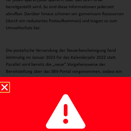
für jeden Sparer/jede Sparerin über das SBV-Portal
bereitgestellt wird. So sind diese Informationen jederzeit
abrufbar. Darüber hinaus schonen wir gemeinsam Ressourcen
(durch ein reduziertes Postaufkommen) und tragen so zum
Umweltschutz bei.
Die postalische Versendung der Steuerbescheinigung fand
letztmalig im Januar 2023 für das Kalenderjahr 2022 statt.
Parallel wird bereits die „neue“ Vorgehensweise der
Bereitstellung über das SBV-Portal vorgenommen, sodass ein
problemloser Umstieg möglich ist.