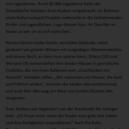
mit Legosteinen. Rund 30.000 Legosteine hatte der
Düsseldorfer Künstler Aran Hudson mitgebracht. Im Rahmen
eines Kulturrucksack-Projekts motivierte er die teilnehmenden
Kinder und Jugendlichen, Lego-Häuser bzw. ihr Quartier zu
bauen so wie sie es sich wünschen.
Heraus kamen lauter bunte, verrückte Gebäude, meist
gesäumt von grünen Wiesen mit ausgiebigen Blumenrabatten
und einem Bach, an dem man spielen kann. Dilara (10) und
Meryem (9) verwandelten ihre beiden Häuser in gemütliche
Eisdielen, die mit ihren Balkonen zum „Eisschlecken mit
Aussicht“ einladen sollen. „Wir wünschen uns Häuser, die bunt
und fröhlich wirken“, meinten die beiden übereinstimmend,
und auch hier überwog ein Meer aus bunten Blumen den
Vorgarten.
Aran Hudson war begeistert von der Kreativität der Solinger
Kids: „Ich freue mich, wenn die Kinder eine gute Zeit haben
und ihre Fertigkeiten ausprobieren.“ Auch Pia Kuhn,