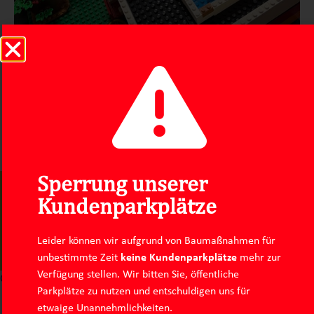
Sperrung unserer
Impressum
Datenschutz
Kundenparkplätze
Instagram
Linkedin
Leider können wir aufgrund von Baumaßnahmen für
unbestimmte Zeit
keine Kundenparkplätze
mehr zur
Verfügung stellen. Wir bitten Sie, öffentliche
Consent Management Platform von Real Cookie Banner
Parkplätze zu nutzen und entschuldigen uns für
etwaige Unannehmlichkeiten.