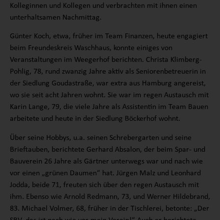
Kolleginnen und Kollegen und verbrachten mit ihnen einen
unterhaltsamen Nachmittag.
Günter Koch, etwa, früher im Team Finanzen, heute engagiert
beim Freundeskreis Waschhaus, konnte einiges von
Veranstaltungen im Weegerhof berichten. Christa Klimberg-
Pohlig, 78, rund zwanzig Jahre aktiv als Seniorenbetreuerin in
der Siedlung Goudastraße, war extra aus Hamburg angereist,
wo sie seit acht Jahren wohnt. Sie war im regen Austausch mit
Karin Lange, 79, die viele Jahre als Assistentin im Team Bauen
arbeitete und heute in der Siedlung Böckerhof wohnt.
Über seine Hobbys, u.a. seinen Schrebergarten und seine
Brieftauben, berichtete Gerhard Absalon, der beim Spar- und
Bauverein 26 Jahre als Gärtner unterwegs war und nach wie
vor einen „grünen Daumen“ hat. Jürgen Malz und Leonhard
Jodda, beide 71, freuten sich über den regen Austausch mit
ihm. Ebenso wie Arnold Redmann, 73, und Werner Hildebrand,
83. Michael Volmer, 68, früher in der Tischlerei, betonte: „Der