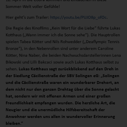
Sommer-Welt voller Gefühle!
Hier geht’s zum Trailer:
https://youtu.be/PUJO8p_ofOc
.
Die Regie des Kinofilms „Kein Wort für die Liebe“ führte Lukas
Kotthaus („Wann immer ich die Sonne sehe“). Die Hauptrollen
spielen Tabea Kötter und Nils Rohwedder („Deaflympic Tennis
Bronze“), in den Nebenrollen sind unter anderem Caroline
Kötter, Nina Naber, die beiden Nachwuchsdarstellerinnen Lena
Bikowski und Lilli Bakcaci sowie auch Lukas Kotthaus selbst zu
sehen.
Lukas Kotthaus sagt zurückblickend auf den Dreh in
der Siedlung Cäcilienstraße der SBV Solingen eG: „Solingen
und die Cäcilienstraße waren ein wunderbarer Drehort, an
dem nicht nur den ganzen Drehtag über die Sonne gelacht
hat, sondern wir mit offenen Armen und einer großen
Freundlichkeit empfangen wurden. Die herzliche Art, die
Neugier und die unermüdliche Hilfsbereitschaft der
Anwohner werden uns allen in wundervoller Erinnerung
bleiben.“