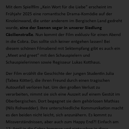
Mit dem Spielfilm „Kein Wort für die Liebe“ erscheint im
Frühjahr 2025 eine romantische Drama-Komödie auf der
Kinoleinwand, die unter anderem im Bergischen Land gedreht
wurde,
eine der Szenen sogar in unserer Siedlung
Cäcilienstraße
. Nun kommt der Film exklusiv für einen Abend
in die Cobra. Das sollte sich keiner entgehen lassen! Bei
diesem schönen Filmabend mit Sektempfang gibt es auch ein
„Meet and greet“ mit den Schauspielern und
Schauspielerinnen sowie Regisseur Lukas Kotthaus.
Der Film erzählt die Geschichte der jungen Studentin Julia
(Tabea Kötter), die ihren Freund durch einen tragischen
Autounfall verloren hat. Um den großen Verlust zu
verarbeiten, nimmt sie sich eine Auszeit auf einem Gestüt im
Oberbergischen. Dort begegnet sie dem gehörlosen Mathias
(Nils Rohwedder). Ihre unterschiedliche Kommunikation macht
es den beiden nicht leicht, sich anzunähern. Es kommt zu
Missverständnissen, aber auch zum Happy End?! Einfach am
12. April in die Cobra kommen und eintauchen in diese