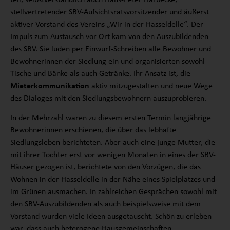
teil, selbstverständlich auch Hans-Peter Harbecke,
stellvertretender SBV-Aufsichtsratsvorsitzender und äußerst
aktiver Vorstand des Vereins „Wir in der Hasseldelle“. Der
Impuls zum Austausch vor Ort kam von den Auszubildenden
des SBV. Sie luden per Einwurf-Schreiben alle Bewohner und
Bewohnerinnen der Siedlung ein und organisierten sowohl
Tische und Bänke als auch Getränke. Ihr Ansatz ist, die
Mieterkommunikation
aktiv mitzugestalten und neue Wege
des Dialoges mit den Siedlungsbewohnern auszuprobieren.
In der Mehrzahl waren zu diesem ersten Termin langjährige
Bewohnerinnen erschienen, die über das lebhafte
Siedlungsleben berichteten. Aber auch eine junge Mutter, die
mit ihrer Tochter erst vor wenigen Monaten in eines der SBV-
Häuser gezogen ist, berichtete von den Vorzügen, die das
Wohnen in der Hasseldelle in der Nähe eines Spielplatzes und
im Grünen ausmachen. In zahlreichen Gesprächen sowohl mit
den SBV-Auszubildenden als auch beispielsweise mit dem
Vorstand wurden viele Ideen ausgetauscht. Schön zu erleben
war, dass auch heterogene Hausgemeinschaften