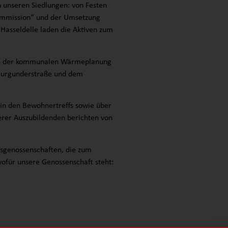
n unseren Siedlungen: von Festen
mkommission“ und der Umsetzung
Hasseldelle laden die Aktiven zum
men der kommunalen Wärmeplanung
Burgunderstraße und dem
in den Bewohnertreffs sowie über
serer Auszubildenden berichten von
sgenossenschaften, die zum
wofür unsere Genossenschaft steht: