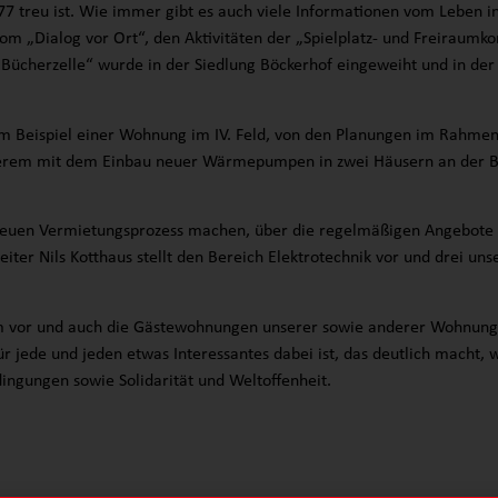
7 treu ist. Wie immer gibt es auch viele Informationen vom Leben i
vom „Dialog vor Ort“, den Aktivitäten der „Spielplatz- und Freirau
ücherzelle“ wurde in der Siedlung Böckerhof eingeweiht und in der 
am Beispiel einer Wohnung im IV. Feld, von den Planungen im Rah
nderem mit dem Einbau neuer Wärmepumpen in zwei Häusern an der 
 neuen Vermietungsprozess machen, über die regelmäßigen Angebote 
ter Nils Kotthaus stellt den Bereich Elektrotechnik vor und drei un
orm vor und auch die Gästewohnungen unserer sowie anderer Wohnung
r jede und jeden etwas Interessantes dabei ist, das deutlich macht, 
ngungen sowie Solidarität und Weltoffenheit.