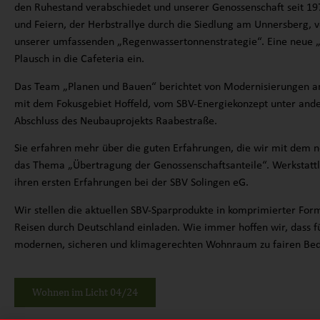
den Ruhestand verabschiedet und unserer Genossenschaft seit 197
und Feiern, der Herbstrallye durch die Siedlung am Unnersberg, 
unserer umfassenden „Regenwassertonnenstrategie“. Eine neue „B
Plausch in die Cafeteria ein.
Das Team „Planen und Bauen“ berichtet von Modernisierungen 
mit dem Fokusgebiet Hoffeld, vom SBV-Energiekonzept unter a
Abschluss des Neubauprojekts Raabestraße.
Sie erfahren mehr über die guten Erfahrungen, die wir mit dem
das Thema „Übertragung der Genossenschaftsanteile“. Werkstattlei
ihren ersten Erfahrungen bei der SBV Solingen eG.
Wir stellen die aktuellen SBV-Sparprodukte in komprimierter F
Reisen durch Deutschland einladen. Wie immer hoffen wir, dass fü
modernen, sicheren und klimagerechten Wohnraum zu fairen Bedi
Wohnen im Licht 04/24