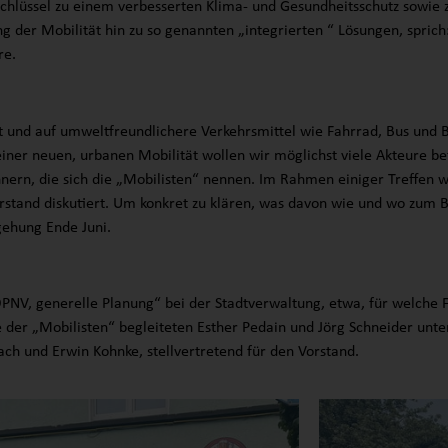
hlüssel zu einem verbesserten Klima- und Gesundheitsschutz sowie 
g der Mobilität hin zu so genannten „integrierten “ Lösungen, sprich:
re.
ert und auf umweltfreundlichere Verkehrsmittel wie Fahrrad, Bus und
iner neuen, urbanen Mobilität wollen wir möglichst viele Akteure b
rn, die sich die „Mobilisten“ nennen. Im Rahmen einiger Treffen w
rstand diskutiert. Um konkret zu klären, was davon wie und wo zum B
ehung Ende Juni.
 ÖPNV, generelle Planung“ bei der Stadtverwaltung, etwa, für welche F
der „Mobilisten“ begleiteten Esther Pedain und Jörg Schneider un
h und Erwin Kohnke, stellvertretend für den Vorstand.