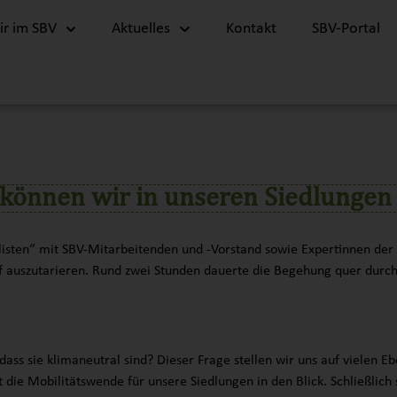
r im SBV
Aktuelles
Kontakt
SBV-Portal
 können wir in unseren Siedlungen
ilisten“ mit SBV-Mitarbeitenden und -Vorstand sowie Expertinnen d
f auszutarieren. Rund zwei Stunden dauerte die Begehung quer durc
dass sie klimaneutral sind? Dieser Frage stellen wir uns auf vielen 
e Mobilitätswende für unsere Siedlungen in den Blick. Schließlich