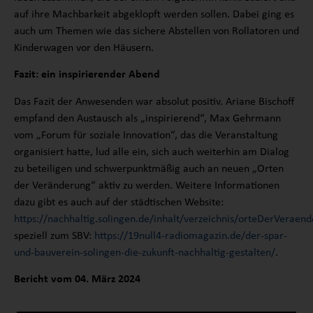
auf ihre Machbarkeit abgeklopft werden sollen. Dabei ging es
auch um Themen wie das sichere Abstellen von Rollatoren und
Kinderwagen vor den Häusern.
Fazit: ein inspirierender Abend
Das Fazit der Anwesenden war absolut positiv. Ariane Bischoff
empfand den Austausch als „inspirierend“, Max Gehrmann
vom „Forum für soziale Innovation“, das die Veranstaltung
organisiert hatte, lud alle ein, sich auch weiterhin am Dialog
zu beteiligen und schwerpunktmäßig auch an neuen „Orten
der Veränderung“ aktiv zu werden. Weitere Informationen
dazu gibt es auch auf der städtischen Website:
https://nachhaltig.solingen.de/inhalt/verzeichnis/orteDerVeraen
speziell zum SBV:
https://19null4-radiomagazin.de/der-spar-
und-bauverein-solingen-die-zukunft-nachhaltig-gestalten/
.
Bericht vom 04. März 2024